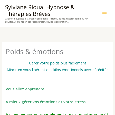
Aller
Sylviane Rioual Hypnose &
au
Thérapies Brèves
contenu
Cabinet d'hypnose à Marseille et en ligne. : Arrêt du Tabac, Hypersensibilité, HPI
adultes, Confiance en soi, Reconversion, deuils et séparation...
Poids & émotions
Gérer votre poids plus facilement
Mincir en vous libérant des kilos émotionnels avec sérénité !
Vous allez apprendre :
A mieux gérer vos émotions et votre stress
A diminuer vos pulsions alimentaires, grignotages, goût