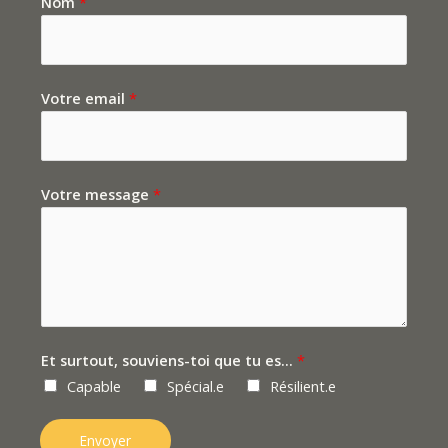
Nom
*
Votre email
*
Votre message
*
Et surtout, souviens-toi que tu es...
*
Capable
Spécial.e
Résilient.e
Envoyer